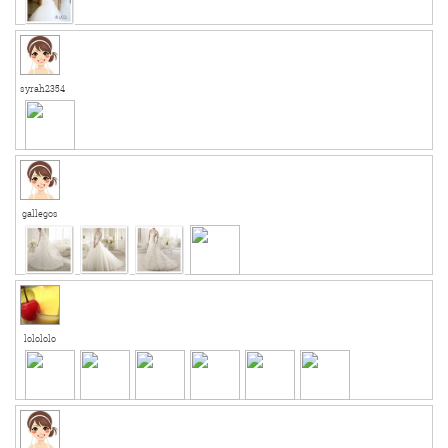
syrah2354
gallegos
lolololo