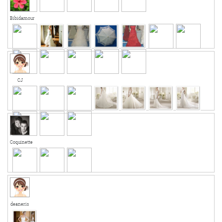
Bibidamour
CJ
Coquinette
deaneris