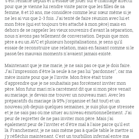
's'est remarié depuis et il essaie de jouer sur e chantage affectif
pour que je vienne lui rendre visite parce que les filles de sa
femme, 8 et 10 ans, me considère comme leur sœur même si je
ne les ai vus que 2-3 fois. J'ai tenté de faire réunion avec lui et
mon frère (qui est toujours très attaché à mon père) mais en
dehors de se rappeler les vieux souvenirs d'avant la séparation,
nous n'avons pas tellement de conversation. Depuis que mon
père a eu un AVC et plusieurs hospitalisations, je sens qu'il
essaie de reconstruire une relation, mais en faisant comme si le
passé/les mauvais moments n'avaient jamais existé.
Maintenant que je me marie, je ne sais pas ce que je dois faire.
J'ai l'impression d'être la seule à ne pas lui "pardonner", car ma
mère insiste pour que je l'invite. Mon frère était triste
d'apprendre que je ne souhaitais pas forcément inviter mon
père. Mon futur mari m'a carrément dit que si mon père venait
au mariage, je devais me trouver un nouveau mari. Avec les
préparatifs du mariage (à 95% j'organise et fait tout) et un
nouveau job depuis quelques semaines, je suis plus que stressée
et je ne sais pas où me situer au niveau émotionnellement. J'ai
peur de regretter de ne pas inviter mon père. Mais j'ai
également peur de l'inviter et d'être mal à l'aise parce qu'il est
là. Franchement, je ne sais même pas à quelle table le mettre si
j'y réfléchis maintenant. C'est un tourbillon infernal entre ma