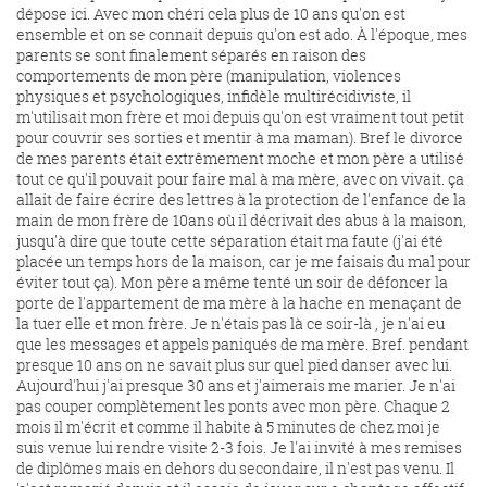
dépose ici. Avec mon chéri cela plus de 10 ans qu'on est
ensemble et on se connait depuis qu'on est ado. À l'époque, mes
parents se sont finalement séparés en raison des
comportements de mon père (manipulation, violences
physiques et psychologiques, infidèle multirécidiviste, il
m'utilisait mon frère et moi depuis qu'on est vraiment tout petit
pour couvrir ses sorties et mentir à ma maman). Bref le divorce
de mes parents était extrêmement moche et mon père a utilisé
tout ce qu'il pouvait pour faire mal à ma mère, avec on vivait. ça
allait de faire écrire des lettres à la protection de l'enfance de la
main de mon frère de 10ans où il décrivait des abus à la maison,
jusqu'à dire que toute cette séparation était ma faute (j'ai été
placée un temps hors de la maison, car je me faisais du mal pour
éviter tout ça). Mon père a même tenté un soir de défoncer la
porte de l'appartement de ma mère à la hache en menaçant de
la tuer elle et mon frère. Je n'étais pas là ce soir-là , je n'ai eu
que les messages et appels paniqués de ma mère. Bref. pendant
presque 10 ans on ne savait plus sur quel pied danser avec lui.
Aujourd'hui j'ai presque 30 ans et j'aimerais me marier. Je n'ai
pas couper complètement les ponts avec mon père. Chaque 2
mois il m'écrit et comme il habite à 5 minutes de chez moi je
suis venue lui rendre visite 2-3 fois. Je l'ai invité à mes remises
de diplômes mais en dehors du secondaire, il n'est pas venu. Il