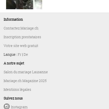
Information
Contactez Mariage.ch
Inscription prestataires
Votre site web gratuit
Langue :
Fr
|
De
A notre sujet
Salon du mariage Lausanne
Mariage.ch Magazine 2025
Mentions légales
Suivez nous
Instagram