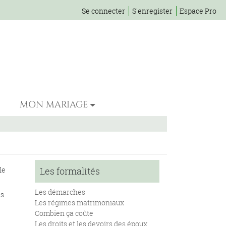
Se connecter
S'enregister
Espace Pro
MON MARIAGE
le
Les formalités
Les démarches
ns
Les régimes matrimoniaux
Combien ça coûte
Les droits et les devoirs des époux