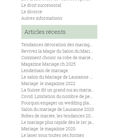
Le droit successoral
Le divorce
Autres informations
Articles récents
Tendances décoration des mariages en 2025
Revivez la Magie du Salon du Mariage de Lausanne 2024
Comment choisir sa robe de mariées en fonction de sa morphologie.
Magazine Mariage.ch 2025
Lendemain de mariage
Le salon du Mariage de Lausanne se renouvelle !
Mariage: le magazine 2022
La Suisse dit un grand oui au mariage pour toutes et tous
Covid: Limitation du nombre de personnes lors des mariages
Pourquoi engager un wedding planner pour son mariage ?
Salon du mariage de Lausanne 2020
Robes de mariée, les tendances 2020
Le mariage plus rapide dès le 1er janvier 2020.
Mariage: le magazine 2020
Le laser sous toutes ses formes