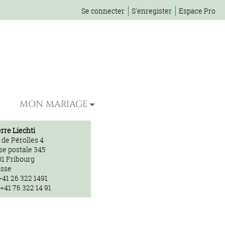
Se connecter
S'enregister
Espace Pro
MON MARIAGE
erre Liechti
 de Pérolles 4
se postale 345
01 Fribourg
isse
+41 26 322 1491
 +41 76 322 14 91