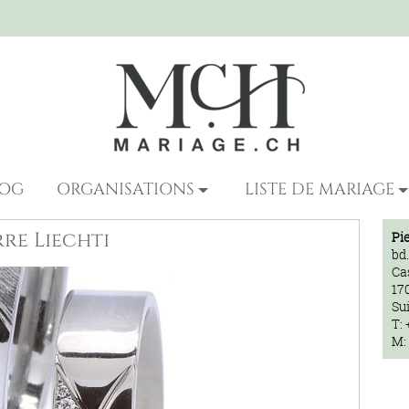
LOG
ORGANISATIONS
LISTE DE MARIAGE
rre Liechti
Pi
bd.
Ca
17
Su
T: 
M: