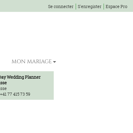
Se connecter
S'enregister
Espace Pro
MON MARIAGE
Day Wedding Planner
isse
isse
 +41 77 415 73 59