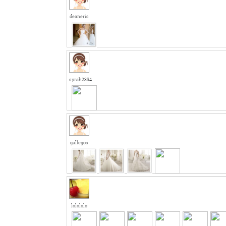
deaneris
syrah2354
gallegos
lolololo