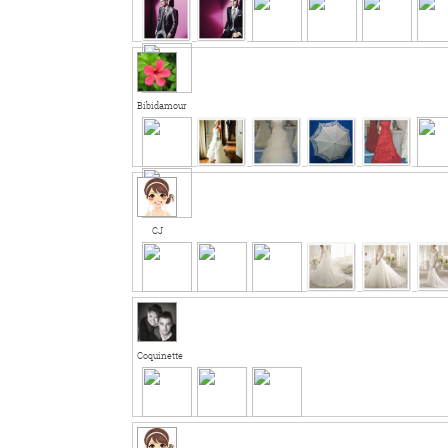
Bibidamour
CJ
Coquinette