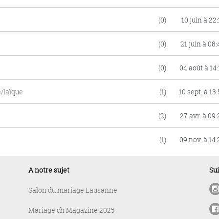
(0)
10 juin à 22:
(0)
21 juin à 08:
(0)
04 août à 14:
e/laïque
(1)
10 sept. à 13
(2)
27 avr. à 09:
(1)
09 nov. à 14:
A notre sujet
Su
Salon du mariage Lausanne
Mariage.ch Magazine 2025