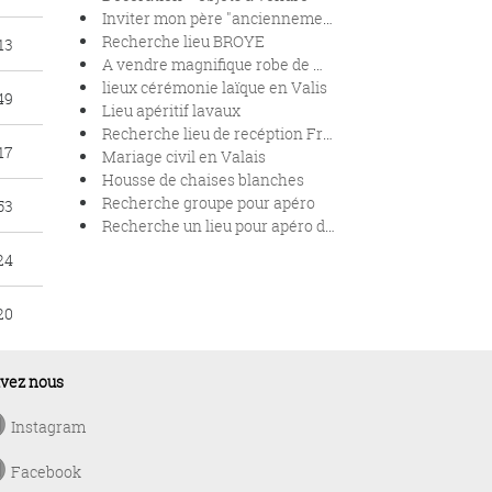
Inviter mon père "anciennement abusif" ?
Recherche lieu BROYE
13
A vendre magnifique robe de mariée
lieux cérémonie laïque en Valis
49
Lieu apéritif lavaux
Recherche lieu de recéption Fribourg Bulle Vevey
17
Mariage civil en Valais
Housse de chaises blanches
Recherche groupe pour apéro
:53
Recherche un lieu pour apéro de mariage entre Payerne et Yverdon-les-bains
24
20
ivez nous
Instagram
Facebook