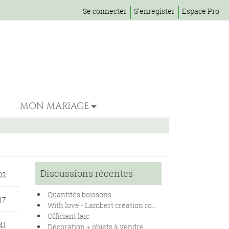
Se connecter
S'enregister
Espace Pro
MON MARIAGE
Discussions récentes
02
Quantités boissons
:17
With love - Lambert création robe à vendre
Officiant laïc
41
Décoration + objets à vendre