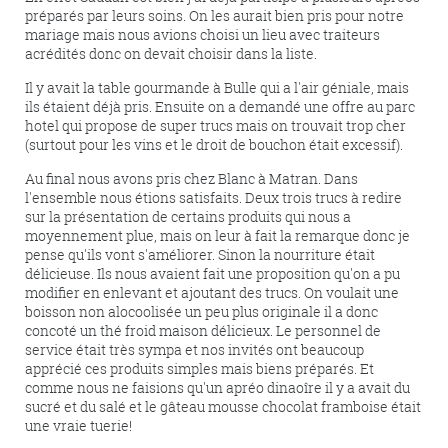
préparés par leurs soins. On les aurait bien pris pour notre
mariage mais nous avions choisi un lieu avec traiteurs
acrédités donc on devait choisir dans la liste.
Il y avait la table gourmande à Bulle qui a l'air géniale, mais
ils étaient déjà pris. Ensuite on a demandé une offre au parc
hotel qui propose de super trucs mais on trouvait trop cher
(surtout pour les vins et le droit de bouchon était excessif).
Au final nous avons pris chez Blanc à Matran. Dans
l'ensemble nous étions satisfaits. Deux trois trucs à redire
sur la présentation de certains produits qui nous a
moyennement plue, mais on leur à fait la remarque donc je
pense qu'ils vont s'améliorer. Sinon la nourriture était
délicieuse. Ils nous avaient fait une proposition qu'on a pu
modifier en enlevant et ajoutant des trucs. On voulait une
boisson non alocoolisée un peu plus originale il a donc
concoté un thé froid maison délicieux. Le personnel de
service était très sympa et nos invités ont beaucoup
apprécié ces produits simples mais biens préparés. Et
comme nous ne faisions qu'un apréo dinaoîre il y a avait du
sucré et du salé et le gâteau mousse chocolat framboise était
une vraie tuerie!