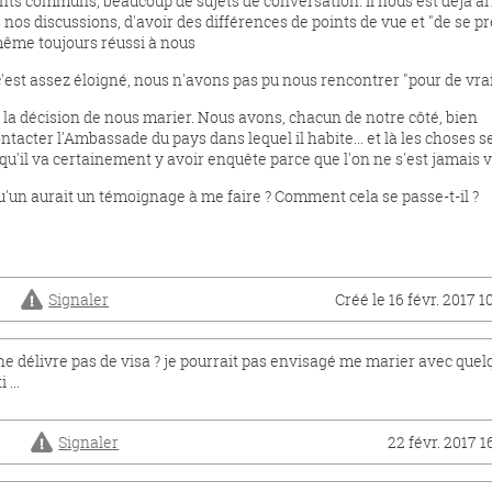
ts communs, beaucoup de sujets de conversation. Il nous est déjà ar
 nos discussions, d'avoir des différences de points de vue et "de se p
même toujours réussi à nous
t assez éloigné, nous n'avons pas pu nous rencontrer "pour de vrai
 la décision de nous marier. Nous avons, chacun de notre côté, bien
tacter l'Ambassade du pays dans lequel il habite... et là les choses s
 qu'il va certainement y avoir enquête parce que l'on ne s'est jamais vu
'un aurait un témoignage à me faire ? Comment cela se passe-t-il ?
Signaler
Créé le 16 févr. 2017 1
ne délivre pas de visa ? je pourrait pas envisagé me marier avec quel
...
Signaler
22 févr. 2017 1