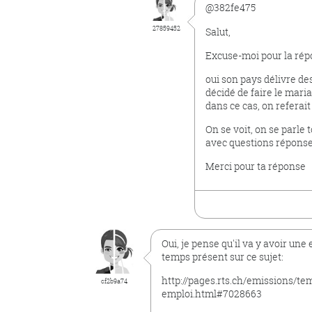
@382fe475
27859452
Salut,
Excuse-moi pour la répo
oui son pays délivre de
décidé de faire le maria
dans ce cas, on referai
On se voit, on se parle 
avec questions réponses.
Merci pour ta réponse
Oui, je pense qu'il va y avoir une
temps présent sur ce sujet:
http://pages.rts.ch/emissions/
cf2b9a74
emploi.html#7028663