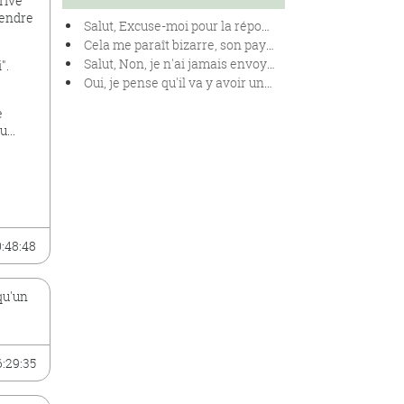
rivé
rendre
Salut, Excuse-moi pour la réponse tardive... p
Cela me paraît bizarre, son pays ne délivre pas
Salut, Non, je n'ai jamais envoyé d'argent.
".
Oui, je pense qu'il va y avoir une enquête... J'
e
...
0:48:48
qu'un
6:29:35