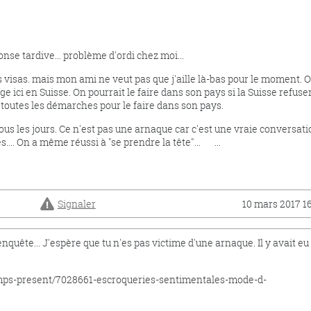
nse tardive... problème d'ordi chez moi...
s visas. mais mon ami ne veut pas que j'aille là-bas pour le moment. 
ge ici en Suisse. On pourrait le faire dans son pays si la Suisse refuser
t toutes les démarches pour le faire dans son pays.
tous les jours. Ce n'est pas une arnaque car c'est une vraie conversat
... On a même réussi à "se prendre la tête"...
...
Signaler
10 mars 2017 16
 enquête... J'espère que tu n'es pas victime d'une arnaque. Il y avait eu
temps-present/7028661-escroqueries-sentimentales-mode-d-