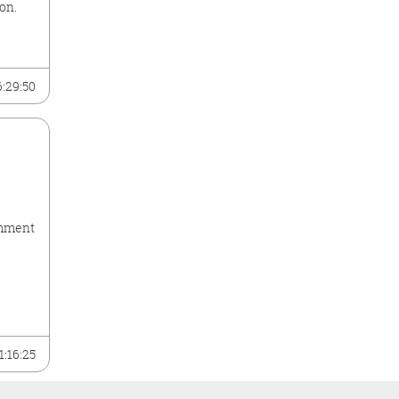
on.
6:29:50
emment
1:16:25