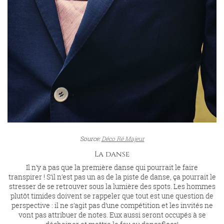
Source:
Déco Ré Majeur
La danse
Il n’y a pas que la première danse qui pourrait le faire
transpirer ! S’il n’est pas un as de la piste de danse, ça pourrait le
stresser de se retrouver sous la lumière des spots. Les hommes
plutôt timides doivent se rappeler que tout est une question de
perspective : il ne s’agit pas d’une compétition et les invités ne
vont pas attribuer de notes. Eux aussi seront occupés à se