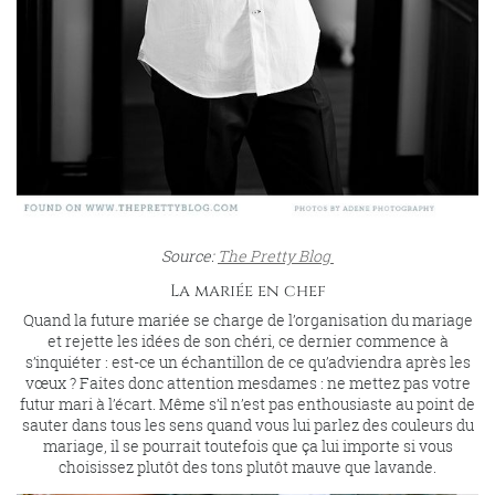
Source:
The Pretty Blog
La mariée en chef
Quand la future mariée se charge de l’organisation du mariage
et rejette les idées de son chéri, ce dernier commence à
s’inquiéter : est-ce un échantillon de ce qu’adviendra après les
vœux ? Faites donc attention mesdames : ne mettez pas votre
futur mari à l’écart. Même s’il n’est pas enthousiaste au point de
sauter dans tous les sens quand vous lui parlez des couleurs du
mariage, il se pourrait toutefois que ça lui importe si vous
choisissez plutôt des tons plutôt mauve que lavande.