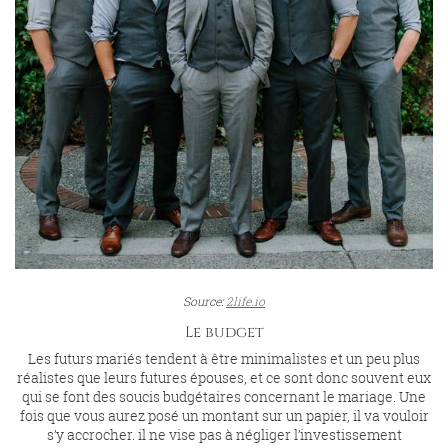
Source:
2life.io
Le budget
Les futurs mariés tendent à être minimalistes et un peu plus
réalistes que leurs futures épouses, et ce sont donc souvent eux
qui se font des soucis budgétaires concernant le mariage. Une
fois que vous aurez posé un montant sur un papier, il va vouloir
s’y accrocher. il ne vise pas à négliger l’investissement