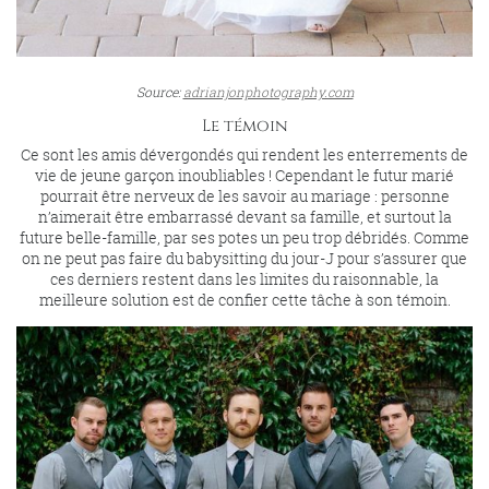
Source:
adrianjonphotography.com
Le témoin
Ce sont les amis dévergondés qui rendent les enterrements de
vie de jeune garçon inoubliables ! Cependant le futur marié
pourrait être nerveux de les savoir au mariage : personne
n’aimerait être embarrassé devant sa famille, et surtout la
future belle-famille, par ses potes un peu trop débridés. Comme
on ne peut pas faire du babysitting du jour-J pour s’assurer que
ces derniers restent dans les limites du raisonnable, la
meilleure solution est de confier cette tâche à son témoin.