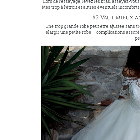
Lors de l’essayage, levez les bras, asseyez-vou
êtes trop à l’étroit et autres éventuels inconforts
#2 Vaut mieux a
Une trop grande robe peut être ajustée sans tro
élargir une petite robe – complications assurée
pe