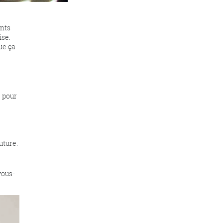
ents
ise.
ue ça
e pour
uture.
vous-