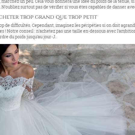
s, marchez un peu. Cela vous donnera une idée du poids de la tenue, si
. N’oubliez surtout pas de vérifier si vous êtes capables de danser avec
cheter trop grand que trop petit
p de difficultés. Cependant, imaginez les péripéties si on doit agrand
s ! Notre conseil : n’achetez pas une taille en-dessous avec l’ambitio
rdre du poids jusqu’au jour-J.