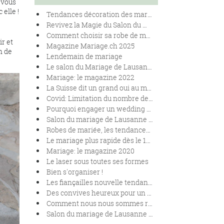
 vous
 elle !
Tendances décoration des mariages en 2025
Revivez la Magie du Salon du Mariage de Lausanne 2024
Comment choisir sa robe de mariées en fonction de sa morphologie.
ir et
Magazine Mariage.ch 2025
n de
Lendemain de mariage
Le salon du Mariage de Lausanne se renouvelle !
Mariage: le magazine 2022
La Suisse dit un grand oui au mariage pour toutes et tous
Covid: Limitation du nombre de personnes lors des mariages
Pourquoi engager un wedding planner pour son mariage ?
Salon du mariage de Lausanne 2020
Robes de mariée, les tendances 2020
Le mariage plus rapide dès le 1er janvier 2020.
Mariage: le magazine 2020
Le laser sous toutes ses formes
Bien s'organiser !
Les fiançailles nouvelle tendance
Des convives heureux pour un banquet réussi
Comment nous nous sommes rencontrés !
Salon du mariage de Lausanne 2019