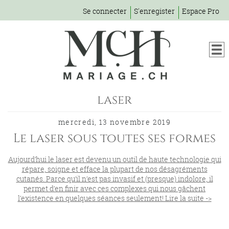
Se connecter
S'enregister
Espace Pro
laser
mercredi, 13 novembre 2019
Le laser sous toutes ses formes
Aujourd’hui le laser est devenu un outil de haute technologie qui
répare, soigne et efface la plupart de nos désagréments
cutanés. Parce qu’il n’est pas invasif et (presque) indolore, il
permet d’en finir avec ces complexes qui nous gâchent
l’existence en quelques séances seulement! Lire la suite ->