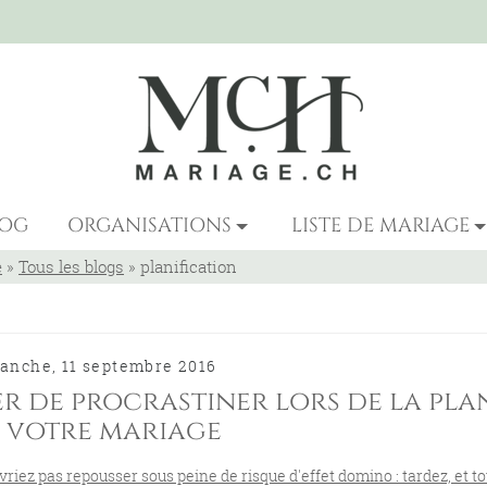
LOG
ORGANISATIONS
LISTE DE MARIAGE
e
»
Tous les blogs
»
planification
anche, 11 septembre 2016
ter de procrastiner lors de la plan
 votre mariage
vriez pas repousser sous peine de risque d'effet domino : tardez, et to