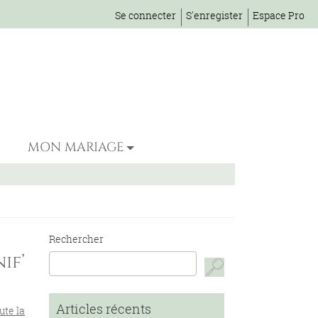
Se connecter
S'enregister
Espace Pro
MON MARIAGE
Rechercher
if’
Articles récents
ute la