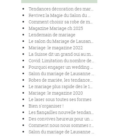
Tendances décoration des mariages en 2025
Revivez la Magie du Salon du Mariage de Lausanne 2024
Comment choisir sa robe de mariées en fonction de sa morphologie.
Magazine Mariage.ch 2025
Lendemain de mariage
Le salon du Mariage de Lausanne se renouvelle !
Mariage: le magazine 2022
La Suisse dit un grand oui au mariage pour toutes et tous
Covid: Limitation du nombre de personnes lors des mariages
Pourquoi engager un wedding planner pour son mariage ?
Salon du mariage de Lausanne 2020
Robes de mariée, les tendances 2020
Le mariage plus rapide dès le 1er janvier 2020.
Mariage: le magazine 2020
Le laser sous toutes ses formes
Bien s'organiser !
Les fiançailles nouvelle tendance
Des convives heureux pour un banquet réussi
Comment nous nous sommes rencontrés !
Salon du mariage de Lausanne 2019