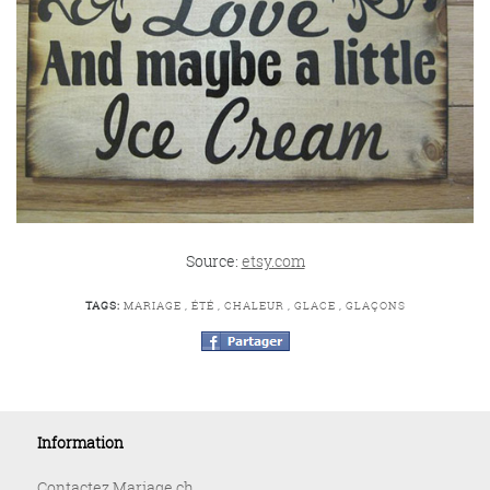
Source:
etsy.com
TAGS:
MARIAGE
,
ÉTÉ
,
CHALEUR
,
GLACE
,
GLAÇONS
Information
Contactez Mariage.ch