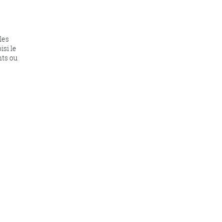
les
isi le
nts ou