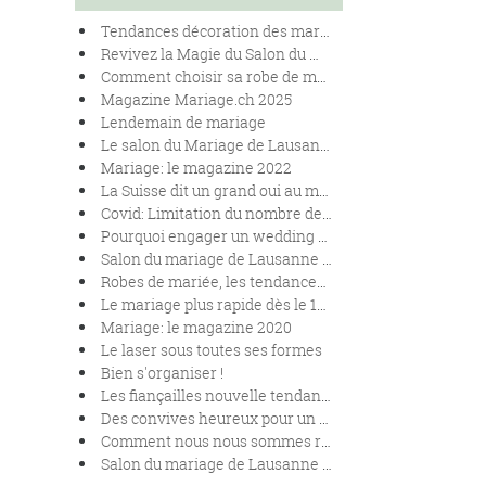
Tendances décoration des mariages en 2025
Revivez la Magie du Salon du Mariage de Lausanne 2024
Comment choisir sa robe de mariées en fonction de sa morphologie.
Magazine Mariage.ch 2025
Lendemain de mariage
Le salon du Mariage de Lausanne se renouvelle !
Mariage: le magazine 2022
La Suisse dit un grand oui au mariage pour toutes et tous
Covid: Limitation du nombre de personnes lors des mariages
Pourquoi engager un wedding planner pour son mariage ?
Salon du mariage de Lausanne 2020
Robes de mariée, les tendances 2020
Le mariage plus rapide dès le 1er janvier 2020.
Mariage: le magazine 2020
Le laser sous toutes ses formes
Bien s'organiser !
Les fiançailles nouvelle tendance
Des convives heureux pour un banquet réussi
Comment nous nous sommes rencontrés !
Salon du mariage de Lausanne 2019