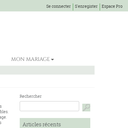
Se connecter
S'enregister
Espace Pro
MON MARIAGE
Rechercher
s
bles.
age.
s
Articles récents