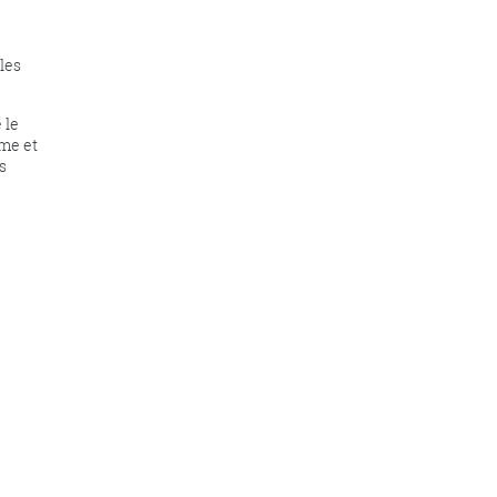
les
 le
me et
s