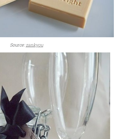
Source:
zankyou