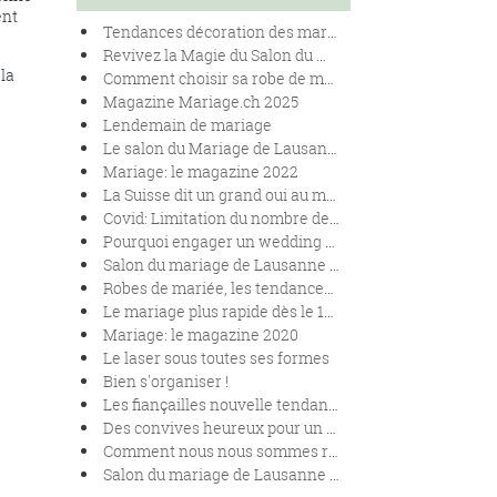
ent
Tendances décoration des mariages en 2025
Revivez la Magie du Salon du Mariage de Lausanne 2024
la
Comment choisir sa robe de mariées en fonction de sa morphologie.
Magazine Mariage.ch 2025
Lendemain de mariage
Le salon du Mariage de Lausanne se renouvelle !
Mariage: le magazine 2022
La Suisse dit un grand oui au mariage pour toutes et tous
Covid: Limitation du nombre de personnes lors des mariages
Pourquoi engager un wedding planner pour son mariage ?
Salon du mariage de Lausanne 2020
Robes de mariée, les tendances 2020
Le mariage plus rapide dès le 1er janvier 2020.
Mariage: le magazine 2020
Le laser sous toutes ses formes
Bien s'organiser !
Les fiançailles nouvelle tendance
Des convives heureux pour un banquet réussi
Comment nous nous sommes rencontrés !
Salon du mariage de Lausanne 2019