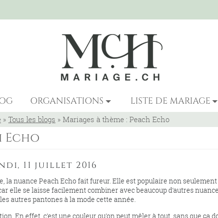
LOG
ORGANISATIONS
LISTE DE MARIAGE
e
»
Tous les blogs
»
Mariages à thème : Peach Echo
h Echo
ndi, 11 juillet 2016
, la nuance Peach Echo fait fureur. Elle est populaire non seulement
 car elle se laisse facilement combiner avec beaucoup d’autres nuance
 les autres pantones à la mode cette année.
on. En effet, c’est une couleur qu’on peut mêler à tout, sans que ça 