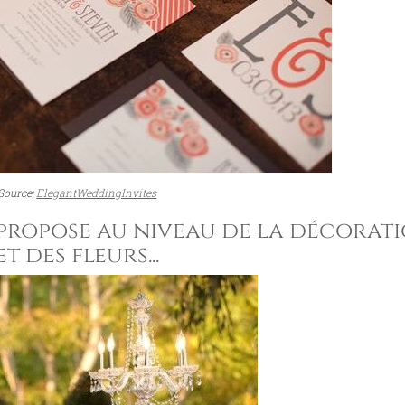
Source:
ElegantWeddingInvites
propose au niveau de la décorat
et des fleurs...