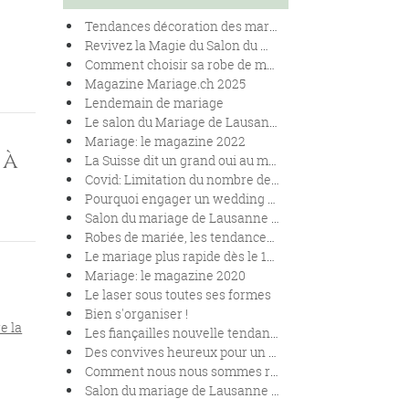
Tendances décoration des mariages en 2025
Revivez la Magie du Salon du Mariage de Lausanne 2024
Comment choisir sa robe de mariées en fonction de sa morphologie.
Magazine Mariage.ch 2025
Lendemain de mariage
Le salon du Mariage de Lausanne se renouvelle !
Mariage: le magazine 2022
 à
La Suisse dit un grand oui au mariage pour toutes et tous
Covid: Limitation du nombre de personnes lors des mariages
Pourquoi engager un wedding planner pour son mariage ?
Salon du mariage de Lausanne 2020
Robes de mariée, les tendances 2020
Le mariage plus rapide dès le 1er janvier 2020.
Mariage: le magazine 2020
Le laser sous toutes ses formes
Bien s'organiser !
e la
Les fiançailles nouvelle tendance
Des convives heureux pour un banquet réussi
Comment nous nous sommes rencontrés !
Salon du mariage de Lausanne 2019